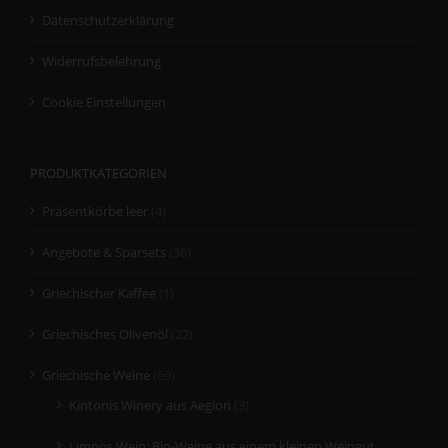
Datenschutzerklärung
Widerrufsbelehrung
Cookie Einstellungen
PRODUKTKATEGORIEN
Präsentkörbe leer
(4)
Angebote & Sparsets
(36)
Griechischer Kaffee
(1)
Griechisches Olivenöl
(22)
Griechische Weine
(69)
Kintonis Winery aus Aegion
(3)
Limnos Wein: Bio-Weine aus einem kleinen Weingut