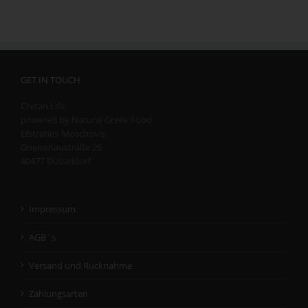
GET IN TOUCH
Cretan Life
powered by Natural Greek Food
Efstratios Moschovis
Gneisenaustraße 26
40477 Düsseldorf
Impressum
AGB´s
Versand und Rücknahme
Zahlungsarten