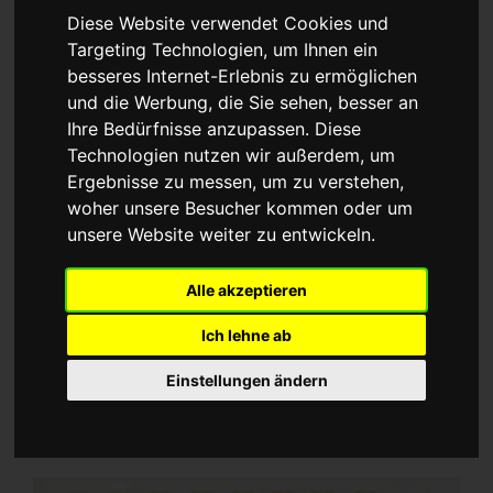
Diese Website verwendet Cookies und
Targeting Technologien, um Ihnen ein
besseres Internet-Erlebnis zu ermöglichen
und die Werbung, die Sie sehen, besser an
Ihre Bedürfnisse anzupassen. Diese
Technologien nutzen wir außerdem, um
Ergebnisse zu messen, um zu verstehen,
Natural Greek Food Shop
woher unsere Besucher kommen oder um
unsere Website weiter zu entwickeln.
Das Chaos ist perfekt. Alle Produkte sind da. Jetzt muss
Alle akzeptieren
erstmal Ordnung gemacht werden. Kistenweise
griechisches Olivenöl – natürlich aus aus der Heimat
Ich lehne ab
meiner Familie, der Insel Lesbos. Mit diesem besonderen
Sortiment starten wir unser Vden Verkauf in unserem
Einstellungen ändern
Ladenlokal in Düsseldorf und Online!