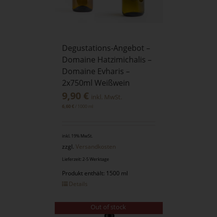
Degustations-Angebot –
Domaine Hatzimichalis –
Domaine Evharis –
2x750ml Weißwein
9,90
€
inkl. MwSt.
/
1000
ml
6,60
€
inkl. 19% MwSt.
zzgl.
Versandkosten
Lieferzeit: 2-5 Werktage
Produkt enthält: 1500 ml
Details
Out of stock