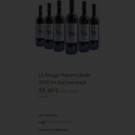
Le Rouge Hatzimichalis
2010 im Sechserpack
59,40
€
inkl. MwSt.
/
l
13,20
€
inkl. 19% MwSt.
zzgl.
Versandkosten
Lieferzeit: 2-5 Werktage