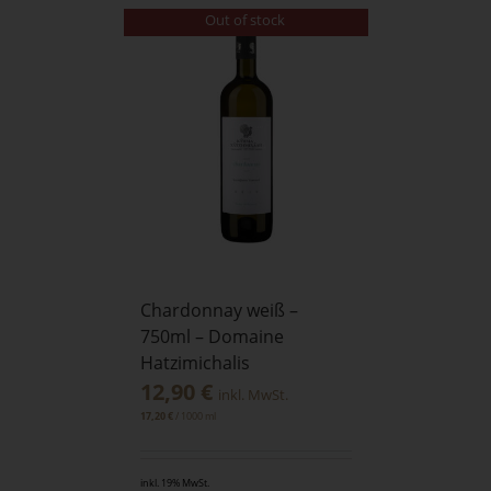
Out of stock
Chardonnay weiß –
750ml – Domaine
Hatzimichalis
12,90
€
inkl. MwSt.
/
1000
ml
17,20
€
inkl. 19% MwSt.