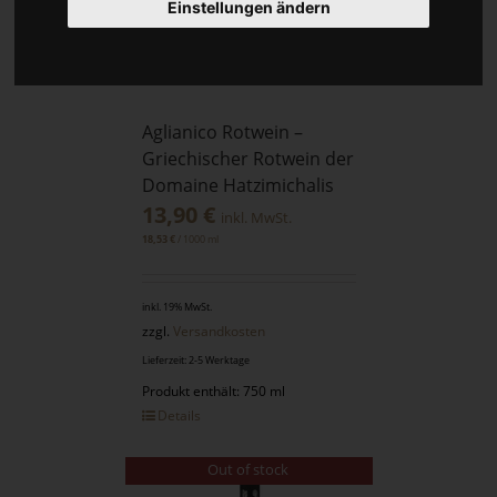
Einstellungen ändern
Aglianico Rotwein –
Griechischer Rotwein der
Domaine Hatzimichalis
13,90
€
inkl. MwSt.
/
1000
ml
18,53
€
inkl. 19% MwSt.
zzgl.
Versandkosten
Lieferzeit: 2-5 Werktage
Produkt enthält: 750 ml
Details
Out of stock