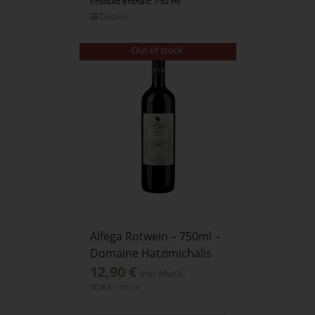
Produkt enthält: 750 ml
Details
Out of stock
Alfega Rotwein – 750ml –
Domaine Hatzimichalis
12,90
€
inkl. MwSt.
/
1000
ml
17,20
€