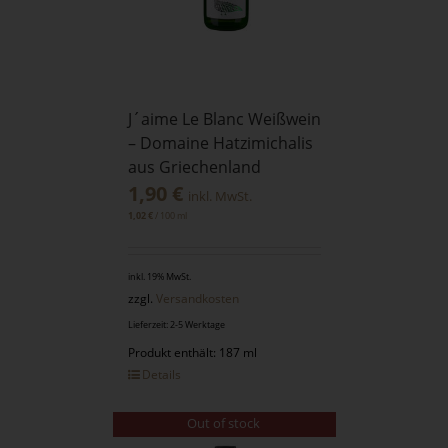
J´aime Le Blanc Weißwein
– Domaine Hatzimichalis
aus Griechenland
1,90
€
inkl. MwSt.
/
100
ml
1,02
€
inkl. 19% MwSt.
zzgl.
Versandkosten
Lieferzeit: 2-5 Werktage
Produkt enthält: 187 ml
Details
Out of stock