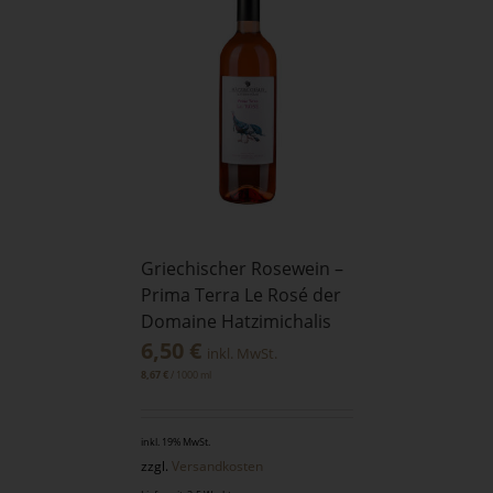
Griechischer Rosewein –
Prima Terra Le Rosé der
Domaine Hatzimichalis
6,50
€
inkl. MwSt.
/
1000
ml
8,67
€
inkl. 19% MwSt.
zzgl.
Versandkosten