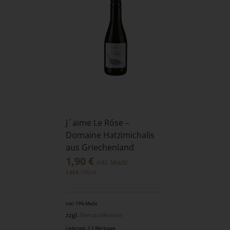
J´aime Le Róse –
Domaine Hatzimichalis
aus Griechenland
1,90
€
inkl. MwSt.
/
100
ml
1,02
€
inkl. 19% MwSt.
zzgl.
Versandkosten
Lieferzeit: 2-5 Werktage