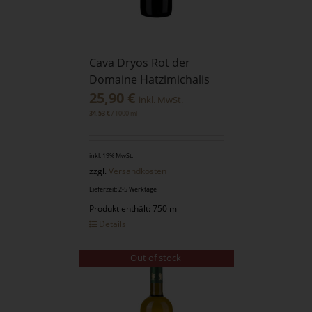
Cava Dryos Rot der
Domaine Hatzimichalis
25,90
€
inkl. MwSt.
/
1000
ml
34,53
€
inkl. 19% MwSt.
zzgl.
Versandkosten
Lieferzeit: 2-5 Werktage
Produkt enthält: 750 ml
Details
Out of stock