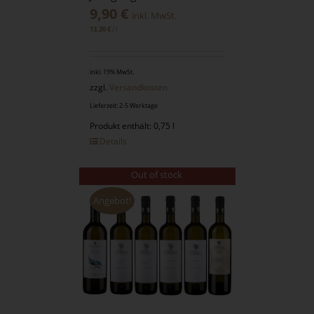
9,90
€
inkl. MwSt.
/
l
13,20
€
inkl. 19% MwSt.
zzgl.
Versandkosten
Lieferzeit: 2-5 Werktage
Produkt enthält: 0,75 l
Details
Out of stock
Angebot!