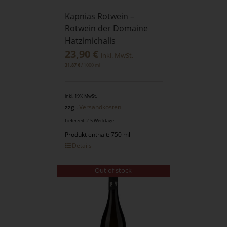
Kapnias Rotwein –
Rotwein der Domaine
Hatzimichalis
23,90
€
inkl. MwSt.
/
1000
ml
31,87
€
inkl. 19% MwSt.
zzgl.
Versandkosten
Lieferzeit: 2-5 Werktage
Produkt enthält: 750 ml
Details
Out of stock