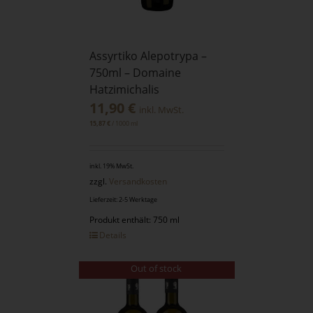
Assyrtiko Alepotrypa –
750ml – Domaine
Hatzimichalis
11,90
€
inkl. MwSt.
/
1000
ml
15,87
€
inkl. 19% MwSt.
zzgl.
Versandkosten
Lieferzeit: 2-5 Werktage
Produkt enthält: 750 ml
Details
Out of stock