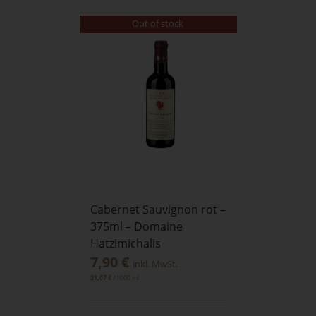
Out of stock
Cabernet Sauvignon rot –
375ml – Domaine
Hatzimichalis
7,90
€
inkl. MwSt.
/
1000
ml
21,07
€