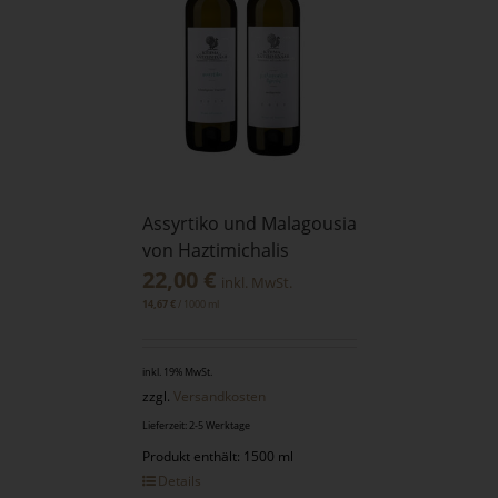
Assyrtiko und Malagousia
von Haztimichalis
22,00
€
inkl. MwSt.
/
1000
ml
14,67
€
inkl. 19% MwSt.
zzgl.
Versandkosten
Lieferzeit: 2-5 Werktage
Produkt enthält: 1500 ml
Details