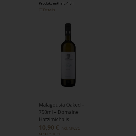
Produkt enthält: 4,5 l
Details
Malagousia Oaked –
750ml – Domaine
Hatzimichalis
10,90
€
inkl. MwSt.
/
1000
ml
14,53
€