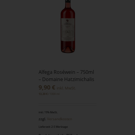
Alfega Roséwein – 750ml
– Domaine Hatzimichalis
9,90
€
inkl. MwSt.
/
1000
ml
13,20
€
inkl. 19% MwSt.
zzgl.
Versandkosten
Lieferzeit: 2-5 Werktage