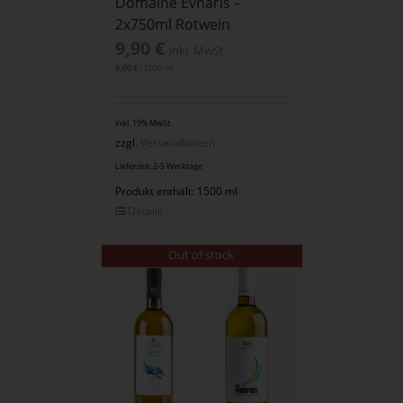
Domaine Evharis –
2x750ml Rotwein
9,90
€
inkl. MwSt.
/
1000
ml
6,60
€
inkl. 19% MwSt.
zzgl.
Versandkosten
Lieferzeit: 2-5 Werktage
Produkt enthält: 1500 ml
Details
Out of stock