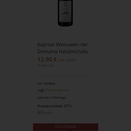
Kapnias Weisswein der
Domaine Hatzimichalis
12,90
€
inkl. MwSt.
/
100
l
17,20
€
inkl. 19% MwSt.
zzgl.
Versandkosten
Lieferzeit: 2-5 Werktage
Produkt enthält: 075 l
Details
Out of stock