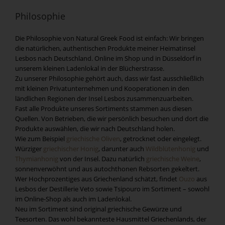
Philosophie
Die Philosophie von Natural Greek Food ist einfach: Wir bringen
die natürlichen, authentischen Produkte meiner Heimatinsel
Lesbos nach Deutschland. Online im Shop und in Düsseldorf in
unserem kleinen Ladenlokal in der Blücherstrasse.
Zu unserer Philosophie gehört auch, dass wir fast ausschließlich
mit kleinen Privatunternehmen und Kooperationen in den
ländlichen Regionen der Insel Lesbos zusammenzuarbeiten.
Fast alle Produkte unseres Sortiments stammen aus diesen
Quellen. Von Betrieben, die wir persönlich besuchen und dort die
Produkte auswählen, die wir nach Deutschland holen.
Wie zum Beispiel
griechische Oliven
, getrocknet oder eingelegt.
Würziger
griechischer Honig
, darunter auch
Wildblütenhonig
und
Thymianhonig
von der Insel. Dazu natürlich
griechische Weine
,
sonnenverwöhnt und aus autochthonen Rebsorten gekeltert.
Wer Hochprozentiges aus Griechenland schätzt, findet
Ouzo
aus
Lesbos der Destillerie Veto sowie Tsipouro im Sortiment – sowohl
im Online-Shop als auch im Ladenlokal.
Neu im Sortiment sind original griechische Gewürze und
Teesorten. Das wohl bekannteste Hausmittel Griechenlands, der