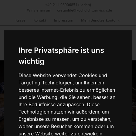
Skip
+49-211-98906851 (Laden)
to
|
Wir ziehen um
|
cretanlife@kochdichtuerkisch.de
content
Kasse
Kontakt
Impressum
Mein Benutzerkonto
Ihre Privatsphäre ist uns
wichtig
Diese Website verwendet Cookies und
Targeting Technologien, um Ihnen ein
besseres Internet-Erlebnis zu ermöglichen
und die Werbung, die Sie sehen, besser an
Ihre Bedürfnisse anzupassen. Diese
Technologien nutzen wir außerdem, um
Ergebnisse zu messen, um zu verstehen,
woher unsere Besucher kommen oder um
unsere Website weiter zu entwickeln.