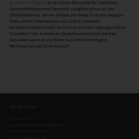
griechische Bergtee
, ist ein echter Allrounder für Teetrinker.
Gesundheitsbewusste Geniesser schägtzen genau so den
Olivenblättertee, den wir bei Natural Greek Food von Aegegan
Taste, einem Unternehmen aus Lesbos, beziehen.
All diese Produkte finden Sie auch in unserem Ladengeschäft in
Düsseldorf. Hier können wir Sie gerne persönlioch beraten,
besonders wenn es um Weine aus Griechenland geht.
Wir freuen uns auf Ihren Besuch!
GET IN TOUCH
Cretan Life
powered by Natural Greek Food
Efstratios Moschovis
Gneisenaustraße 26