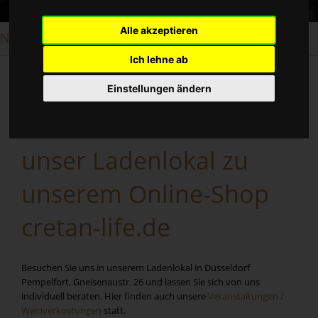
Alle akzeptieren
Natural Greek Food Ladenlokal
Ich lehne ab
Einstellungen ändern
Natural Greek Food ist
unser Ladenlokal zu
unserem Online-Shop
cretan-life.de
Besuchen Sie uns in unserem Ladenlokal in Düsseldorf
Pempelfort, Gneisenaustr. 26 und lassen Sie sich von uns
individuell beraten. Hier finden auch unsere
Veranstaltungen /
Weinverkostungen
statt.