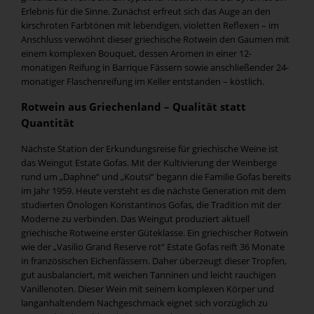
Erlebnis für die Sinne. Zunächst erfreut sich das Auge an den
kirschroten Farbtönen mit lebendigen, violetten Reflexen – im
Anschluss verwöhnt dieser griechische Rotwein den Gaumen mit
einem komplexen Bouquet, dessen Aromen in einer 12-
monatigen Reifung in Barrique Fässern sowie anschließender 24-
monatiger Flaschenreifung im Keller entstanden – köstlich.
Rotwein aus Griechenland – Qualität statt
Quantität
Nächste Station der Erkundungsreise für griechische Weine ist
das Weingut Estate Gofas. Mit der Kultivierung der Weinberge
rund um „Daphne“ und „Koutsi“ begann die Familie Gofas bereits
im Jahr 1959. Heute versteht es die nächste Generation mit dem
studierten Önologen Konstantinos Gofas, die Tradition mit der
Moderne zu verbinden. Das Weingut produziert aktuell
griechische Rotweine erster Güteklasse. Ein griechischer Rotwein
wie der „Vasilio Grand Reserve rot“ Estate Gofas reift 36 Monate
in französischen Eichenfässern. Daher überzeugt dieser Tropfen,
gut ausbalanciert, mit weichen Tanninen und leicht rauchigen
Vanillenoten. Dieser Wein mit seinem komplexen Körper und
langanhaltendem Nachgeschmack eignet sich vorzüglich zu