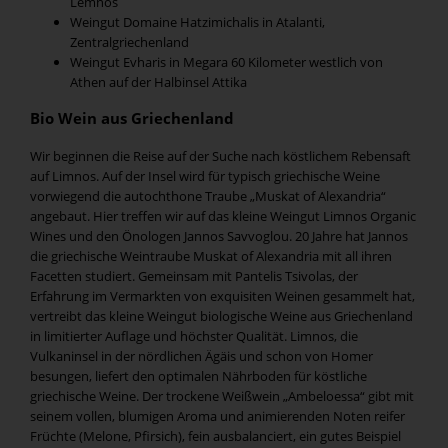
Lemnos
Weingut Domaine Hatzimichalis in Atalanti,
Zentralgriechenland
Weingut Evharis in Megara 60 Kilometer westlich von
Athen auf der Halbinsel Attika
Bio Wein aus Griechenland
Wir beginnen die Reise auf der Suche nach köstlichem Rebensaft
auf Limnos. Auf der Insel wird für typisch griechische Weine
vorwiegend die autochthone Traube „Muskat of Alexandria“
angebaut. Hier treffen wir auf das kleine Weingut Limnos Organic
Wines und den Önologen Jannos Savvoglou. 20 Jahre hat Jannos
die griechische Weintraube Muskat of Alexandria mit all ihren
Facetten studiert. Gemeinsam mit Pantelis Tsivolas, der
Erfahrung im Vermarkten von exquisiten Weinen gesammelt hat,
vertreibt das kleine Weingut biologische Weine aus Griechenland
in limitierter Auflage und höchster Qualität. Limnos, die
Vulkaninsel in der nördlichen Ägäis und schon von Homer
besungen, liefert den optimalen Nährboden für köstliche
griechische Weine. Der trockene Weißwein „Ambeloessa“ gibt mit
seinem vollen, blumigen Aroma und animierenden Noten reifer
Früchte (Melone, Pfirsich), fein ausbalanciert, ein gutes Beispiel