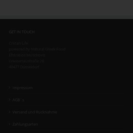
GET IN TOUCH
Cretan Life
powered by Natural Greek Food
Efstratios Moschovis
Gneisenaustraße 26
40477 Düsseldorf
Impressum
AGB´s
Versand und Rücknahme
Zahlungsarten