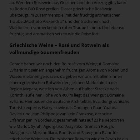
ab. Wer dem Roséwein aus Griechenland den Vorzug gibt, kann
zu Rodon BIO Rosé greifen. Dieser griechische Roséwein
überzeugt im Zusammenspiel mit der fruchtig aromatischen
Traube „Moshato Alexandria“ und der trockenen, nach
Waldbeeren schmeckenden roten Traube Limnio. Und ebenso
fruchtig und aromatisch setzen wir die Reise fort.
Griechische Weine – Rosé und Rotwein als
vollmundige Gaumenfreuden
Gerade haben wir noch den Ro rosé vom Weingut Domaine
Evharis mit seinem angenehm fruchtigen Aroma von Rosen und
Wassermelonen genossen, da geben wir uns mit allen Sinnen
einem griechischen Rotwein der gleichen Marke hin. In der
Region Megara, westlich von Athen auf halber Strecke nach
Korinth, auf einer Höhe von 400 m liegt das Weingut Domaine
Evharis. Hier bauen die deutsche Architektin, Eva, der griechische
Touristikexperte, Harry, sowie das Önologen-Paar, Yoanna
Davleri und Jean Philippe Jovani (ein Franzose, der seine
Erfahrungen in Bordeaux gesammelt hat) auf 23 ha Rebsorten
wie Merlot, Syrah, Agiorgitiko, Assyrtiko, Grenach Rough,
Malagousia, Moschofilaro, Roditis und Sauvignon Blanc für
griechische Weine an. Ein typischer Rotwein wie der Syrah ist ein