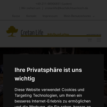
Skip
+49-211-98906851 (Laden)
to
|
Wir ziehen um
|
cretanlife@kochdichtuerkisch.de
content
Kasse
Kontakt
Impressum
Mein Benutzerkonto
Ihre Privatsphäre ist uns
wichtig
Diese Website verwendet Cookies und
Targeting Technologien, um Ihnen ein
besseres Internet-Erlebnis zu ermöglichen
und die Werbung, die Sie sehen, besser an