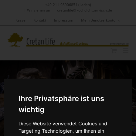
Skip
+49-211-98906851 (Laden)
to
|
Wir ziehen um
|
cretanlife@kochdichtuerkisch.de
content
Kasse
Kontakt
Impressum
Mein Benutzerkonto
Ihre Privatsphäre ist uns
wichtig
Diese Website verwendet Cookies und
Targeting Technologien, um Ihnen ein