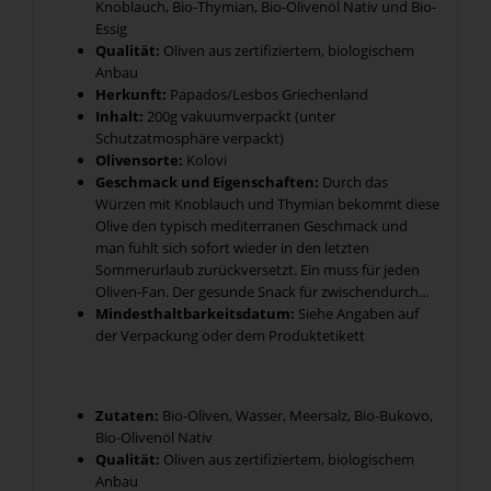
Knoblauch, Bio-Thymian, Bio-Olivenöl Nativ und Bio-
Essig
Qualität:
Oliven aus zertifiziertem, biologischem
Anbau
Herkunft:
Papados/Lesbos Griechenland
Inhalt:
200g vakuumverpackt (unter
Schutzatmosphäre verpackt)
Olivensorte:
Kolovi
Geschmack und Eigenschaften:
Durch das
Würzen mit Knoblauch und Thymian bekommt diese
Olive den typisch mediterranen Geschmack und
man fühlt sich sofort wieder in den letzten
Sommerurlaub zurückversetzt. Ein muss für jeden
Oliven-Fan. Der gesunde Snack für zwischendurch…
Mindesthaltbarkeitsdatum:
Siehe Angaben auf
der Verpackung oder dem Produktetikett
Zutaten:
Bio-Oliven, Wasser, Meersalz, Bio-Bukovo,
Bio-Olivenöl Nativ
Qualität:
Oliven aus zertifiziertem, biologischem
Anbau