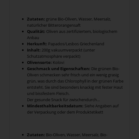
Zutaten:
grüne Bio-Oliven, Wasser, Meersalz,
natürlicher Bitterorangensaft
Qualität:
Oliven aus zertifiziertem, biologischem
Anbau
Herkunft:
Papados/Lesbos Griechenland
Inhalt:
200g vakuumverpackt (unter
Schutzatmosphäre verpackt)
Olivensorte:
Kolovi
Geschmack und Eigenschaften:
Die grünen Bio-
Oliven schmecken sehr frisch und ein wenig grasig
grün, was durch das Chlorophyll in der grünen Farbe
entsteht. Sie sind besonders knackig mit fester Haut
und bissfestem Fleisch.
Der gesunde Snack für zwischendurch…
Mindesthaltbarkeitsdatum:
Siehe Angaben auf
der Verpackung oder dem Produktetikett
Zutaten:
Bio-Oliven, Wasser, Meersalz, Bio-