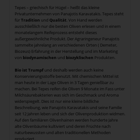
Tepes – griechisch für Hügel – heißt das kleine
Privatunternehmen von Panajotis Karavatakis. Tepes steht
für
Tradition
und
Qualität
. Von Hand werden
ausschließlich nur die besten Oliven erlesen und in einem
monatelangem Reifeprozess entsteht dieses
außergewöhnliche Produkt. Der Agraringeneur Panajotis
sammelte jahrelang an verschiedenen Orten ( Demeter,
Biozeus) Erfahrung in der Herstellung und im Marketing
von
biodynamischen
und
biozyklischen
Produkten.
Bio ist Trumpf
und deshalb werden auch keine
Konservierungsstoffe benutzt. Mit chemischen Mittel ist
man heute in der Lage Oliven in 3 Tagen genießbar zu
machen. Bei Tepes reifen die Oliven 9 Monate im Fass unter
Milchsäurebakterien was sich im Geschmack und Aroma
widerspiegelt. Dies ist nur eine kleine bildliche
Beschreibung, wie Panajotis Karavatakis und seine Familie
seit 12 Jahren leben und sich der Olivenproduktion widmen.
Auf den familiären Olivenhainen werden hunderte Jahre
alte Olivenbäume kultiviert und deren Früchte nach
naturbewussten und alten traditionellen Methoden
produziert.