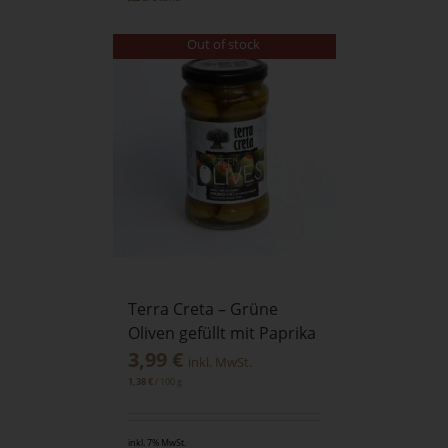
Out of stock
Terra Creta – Grüne
Oliven gefüllt mit Paprika
3,99
€
inkl. MwSt.
/
100
g
1,38
€
inkl. 7% MwSt.