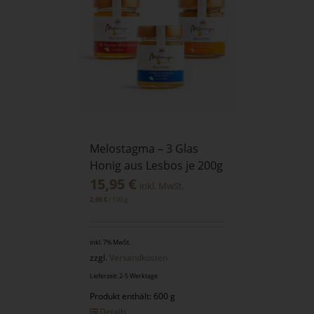
Melostagma – 3 Glas
Honig aus Lesbos je 200g
15,95
€
inkl. MwSt.
/
100
g
2,66
€
inkl. 7% MwSt.
zzgl.
Versandkosten
Lieferzeit: 2-5 Werktage
Produkt enthält: 600 g
Details