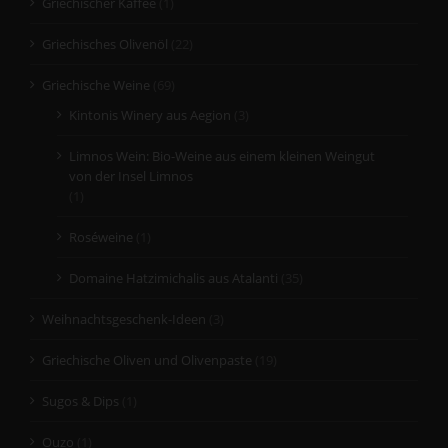
Griechischer Kaffee
(1)
Griechisches Olivenöl
(22)
Griechische Weine
(69)
Kintonis Winery aus Aegion
(3)
Limnos Wein: Bio-Weine aus einem kleinen Weingut
von der Insel Limnos
(1)
Roséweine
(1)
Domaine Hatzimichalis aus Atalanti
(35)
Weihnachtsgeschenk-Ideen
(3)
Griechische Oliven und Olivenpaste
(19)
Sugos & Dips
(1)
Ouzo
(1)