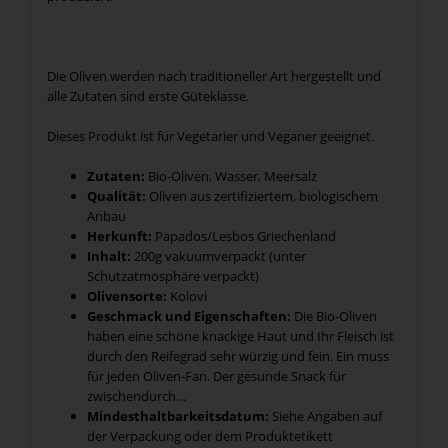
Die Oliven werden nach traditioneller Art hergestellt und
alle Zutaten sind erste Güteklasse.
Dieses Produkt ist für Vegetarier und Veganer geeignet.
Zutaten:
Bio-Oliven, Wasser, Meersalz
Qualität:
Oliven aus zertifiziertem, biologischem
Anbau
Herkunft:
Papados/Lesbos Griechenland
Inhalt:
200g vakuumverpackt (unter
Schutzatmosphäre verpackt)
Olivensorte:
Kolovi
Geschmack und Eigenschaften:
Die Bio-Oliven
haben eine schöne knackige Haut und Ihr Fleisch ist
durch den Reifegrad sehr würzig und fein. Ein muss
für jeden Oliven-Fan. Der gesunde Snack für
zwischendurch…
Mindesthaltbarkeitsdatum:
Siehe Angaben auf
der Verpackung oder dem Produktetikett