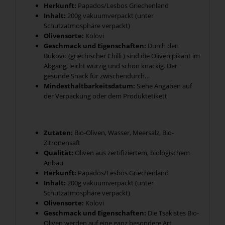
Herkunft:
Papados/Lesbos Griechenland
Inhalt:
200g vakuumverpackt (unter
Schutzatmosphäre verpackt)
Olivensorte:
Kolovi
Geschmack und Eigenschaften:
Durch den
Bukovo (griechischer Chilli ) sind die Oliven pikant im
Abgang, leicht würzig und schön knackig. Der
gesunde Snack für zwischendurch…
Mindesthaltbarkeitsdatum:
Siehe Angaben auf
der Verpackung oder dem Produktetikett
Zutaten:
Bio-Oliven, Wasser, Meersalz, Bio-
Zitronensaft
Qualität:
Oliven aus zertifiziertem, biologischem
Anbau
Herkunft:
Papados/Lesbos Griechenland
Inhalt:
200g vakuumverpackt (unter
Schutzatmosphäre verpackt)
Olivensorte:
Kolovi
Geschmack und Eigenschaften:
Die Tsakistes Bio-
Oliven werden auf eine ganz besondere Art