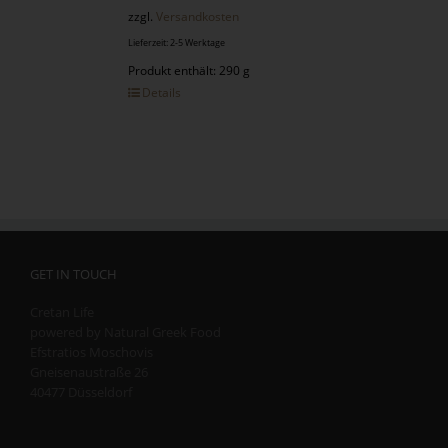
zzgl.
Versandkosten
Lieferzeit: 2-5 Werktage
Produkt enthält: 290 g
Details
GET IN TOUCH
Cretan Life
powered by Natural Greek Food
Efstratios Moschovis
Gneisenaustraße 26
40477 Düsseldorf