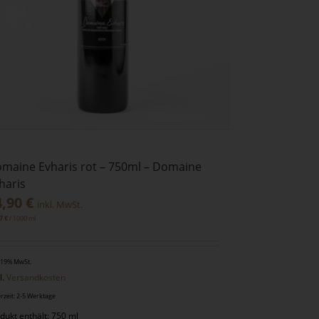
maine Evharis rot – 750ml – Domaine
haris
4,90
€
inkl. MwSt.
/
1000
ml
87
€
. 19% MwSt.
l.
Versandkosten
erzeit: 2-5 Werktage
dukt enthält: 750 ml