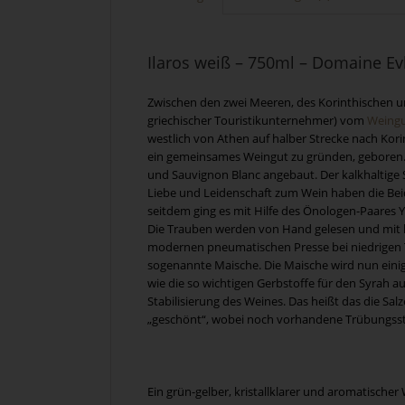
Ilaros weiß – 750ml – Domaine Ev
Zwischen den zwei Meeren, des Korinthischen und
griechischer Touristikunternehmer) vom
Weingu
westlich von Athen auf halber Strecke nach Ko
ein gemeinsames Weingut zu gründen, geboren. A
und Sauvignon Blanc angebaut. Der kalkhaltige 
Liebe und Leidenschaft zum Wein haben die Beid
seitdem ging es mit Hilfe des Önologen-Paares Y
Die Trauben werden von Hand gelesen und mit kle
modernen pneumatischen Presse bei niedrigen Te
sogenannte Maische. Die Maische wird nun eini
wie die so wichtigen Gerbstoffe für den Syrah a
Stabilisierung des Weines. Das heißt das die Sal
„geschönt“, wobei noch vorhandene Trübungsst
Ein grün-gelber, kristallklarer und aromatische