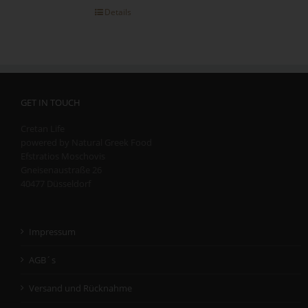
Details
GET IN TOUCH
Cretan Life
powered by Natural Greek Food
Efstratios Moschovis
Gneisenaustraße 26
40477 Düsseldorf
Impressum
AGB´s
Versand und Rücknahme