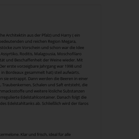
 Architektin aus der Pfalz) und Harry ( ein
 bedeutenden und reichen Region Megara,
nstöcke zum Vorschein und schon war die Idee
Assyrtiko, Roditis, Malagousia, Moschofilaro
tät und Beschaffenheit der Weine wieder. Mit
Der erste vorzeigbare Jahrgang war 1998 und
n in Bordeaux gesammelt hat) steil aufwärts.
n sie entrappt. Dann werden die Beeren in einer
 Traubenkernen, Schalen und Saft entsteht, die
hmacksstoffe und weitere lösliche Substanzen
regulierte Edelstahlcontainer. Danach folgt die
es Edelstahltanks ab. Schließlich wird der Ilaros
elone. Klar und frisch, ideal für alle