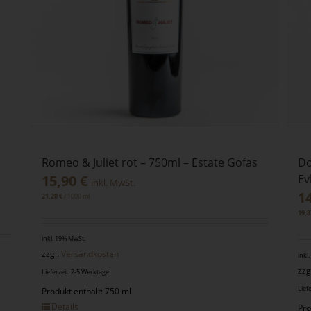
Romeo & Juliet rot – 750ml – Estate Gofas
Do
15,90
€
Ev
inkl. MwSt.
1
/
1000
ml
21,20
€
19,
inkl. 19% MwSt.
zzgl.
Versandkosten
inkl
zzg
Lieferzeit: 2-5 Werktage
Lief
Produkt enthält: 750 ml
Details
Pro