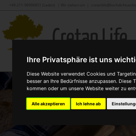
Skip
+49-211-98906851 (Laden)
|
Wir ziehen um
|
cretanlife@kochdichtuerki
to
content
Ihre Privatsphäre ist uns wicht
Diese Website verwendet Cookies und Targeting
besser an Ihre Bedürfnisse anzupassen. Diese
kommen oder um unsere Website weiter zu ent
Wieder
Alle akzeptieren
Ich lehne ab
Einstellun
Geras