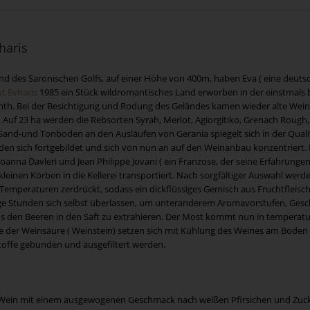
haris
 des Saronischen Golfs, auf einer Höhe von 400m, haben Eva ( eine deutsche
t Evharis
1985 ein Stück wildromantisches Land erworben in der einstmals
rinth. Bei der Besichtigung und Rodung des Geländes kamen wieder alte Wei
uf 23 ha werden die Rebsorten Syrah, Merlot, Agiorgitiko, Grenach Rough, 
Sand-und Tonboden an den Ausläufen von Gerania spiegelt sich in der Quali
en sich fortgebildet und sich von nun an auf den Weinanbau konzentriert. 
oanna Davleri und Jean Philippe Jovani ( ein Franzose, der seine Erfahrunge
inen Körben in die Kellerei transportiert. Nach sorgfältiger Auswahl werde
mperaturen zerdrückt, sodass ein dickflüssiges Gemisch aus Fruchtfleisch,
ge Stunden sich selbst überlassen, um unteranderem Aromavorstufen, Gesc
us den Beeren in den Saft zu extrahieren. Der Most kommt nun in temperatur
ze der Weinsäure ( Weinstein) setzen sich mit Kühlung des Weines am Boden d
offe gebunden und ausgefiltert werden.
r Wein mit einem ausgewogenen Geschmack nach weißen Pfirsichen und Zuckerm