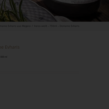
maine Evharis aus Megara
/
Ilaros weiß – 750ml – Domaine Evharis
ne Evharis
1000
ml