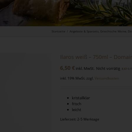
Startseite
/
Angebote & Sparsets
,
Griechische Weine
,
Do
Ilaros weiß – 750ml – Domai
6,50
€
inkl. MwSt.
Nicht vorrätig
/
8,67
€
inkl. 19% MwSt.
zzgl.
Versandkosten
kristallklar
frisch
leicht
Lieferzeit: 2-5 Werktage