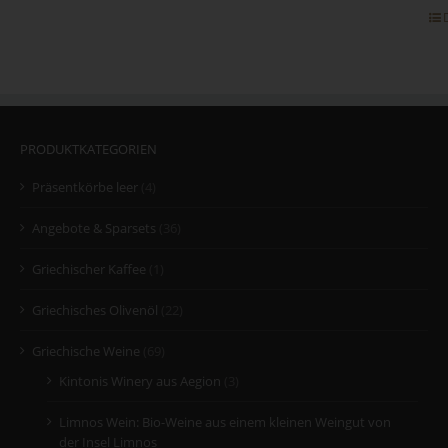
PRODUKTKATEGORIEN
Präsentkörbe leer
(4)
Angebote & Sparsets
(36)
Griechischer Kaffee
(1)
Griechisches Olivenöl
(22)
Griechische Weine
(69)
Kintonis Winery aus Aegion
(3)
Limnos Wein: Bio-Weine aus einem kleinen Weingut von
der Insel Limnos