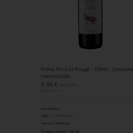
Prima Terra Le Rouge – 750ml – Domaine
Hatzimichalis
6,50
€
inkl. MwSt.
/
1000
ml
8,67
€
inkl. 19% MwSt.
zzgl.
Versandkosten
Lieferzeit: 2-5 Werktage
Produkt enthält: 750 ml