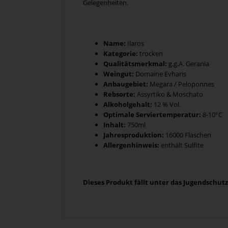
Gelegenheiten.
Name:
Ilaros
Kategorie:
trocken
Qualitätsmerkmal:
g.g.A. Gerania
Weingut:
Domaine Evharis
Anbaugebiet:
Megara / Peloponnes
Rebsorte:
Assyrtiko & Moschato
Alkoholgehalt:
12 % Vol.
Optimale Serviertemperatur:
8-10°C
Inhalt:
750ml
Jahresproduktion:
16000 Flaschen
Allergenhinweis:
enthält Sulfite
Dieses Produkt fällt unter das Jugendschut